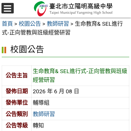
跳
至
選
主
單
首頁
>
校園公告
>
教師研習
>
生命教育& SEL進行
要
式-正向管教與班級經營研習
內
容
校園公告
區
生命教育& SEL進行式-正向管教與班級
公告主旨
經營研習
發佈日期
2026 年 6 月 08 日
發佈單位
輔導組
公告類別
教師研習
公告等級
轉知