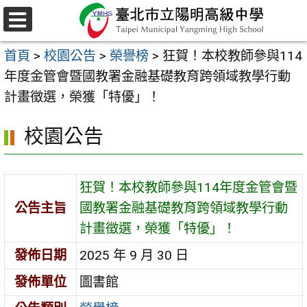
跳
至
選
主
單
首頁
>
校園公告
>
榮譽榜
>
狂賀！本校教師參與114
要
年度金管會暨國教署金融基礎教育跨領域教學行動
內
計畫徵選，榮獲「特優」！
容
區
校園公告
狂賀！本校教師參與114年度金管會暨
公告主旨
國教署金融基礎教育跨領域教學行動
計畫徵選，榮獲「特優」！
發佈日期
2025 年 9 月 30 日
發佈單位
圖書館