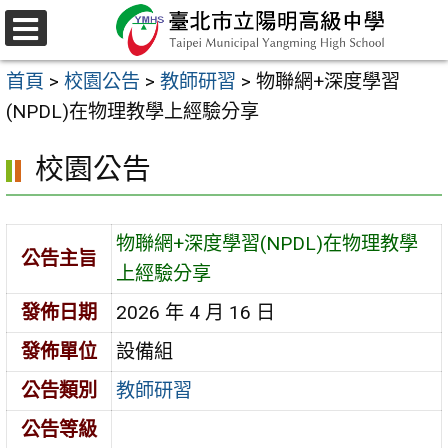
跳
至
選
主
單
首頁
>
校園公告
>
教師研習
>
物聯網+深度學習
要
(NPDL)在物理教學上經驗分享
內
容
校園公告
區
物聯網+深度學習(NPDL)在物理教學
公告主旨
上經驗分享
發佈日期
2026 年 4 月 16 日
發佈單位
設備組
公告類別
教師研習
公告等級