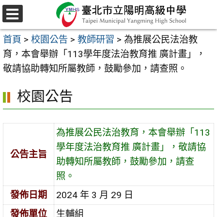
跳
至
選
主
單
首頁
>
校園公告
>
教師研習
>
為推展公民法治教
要
育，本會舉辦「113學年度法治教育推 廣計畫」，
內
敬請協助轉知所屬教師，鼓勵參加，請查照。
容
區
校園公告
為推展公民法治教育，本會舉辦「113
學年度法治教育推 廣計畫」，敬請協
公告主旨
助轉知所屬教師，鼓勵參加，請查
照。
發佈日期
2024 年 3 月 29 日
發佈單位
生輔組