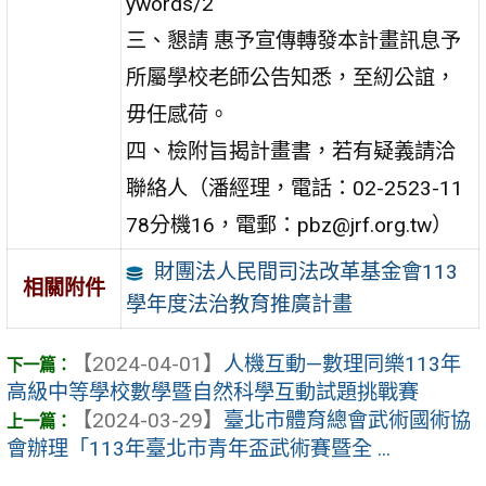
ywords/2
三、懇請 惠予宣傳轉發本計畫訊息予
所屬學校老師公告知悉，至紉公誼，
毋任感荷。
四、檢附旨揭計畫書，若有疑義請洽
聯絡人（潘經理，電話：02-2523-11
78分機16，電郵：pbz@jrf.org.tw）
財團法人民間司法改革基金會113
相關附件
學年度法治教育推廣計畫
【2024-04-01】
人機互動—數理同樂113年
高級中等學校數學暨自然科學互動試題挑戰賽
【2024-03-29】
臺北市體育總會武術國術協
會辦理「113年臺北市青年盃武術賽暨全 ...