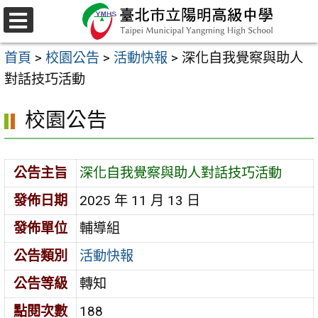
跳
至
選
主
單
首頁
>
校園公告
>
活動快報
>
深化自我覺察與助人
要
對話技巧活動
內
容
校園公告
區
公告主旨
深化自我覺察與助人對話技巧活動
發佈日期
2025 年 11 月 13 日
發佈單位
輔導組
公告類別
活動快報
公告等級
轉知
點閱次數
188