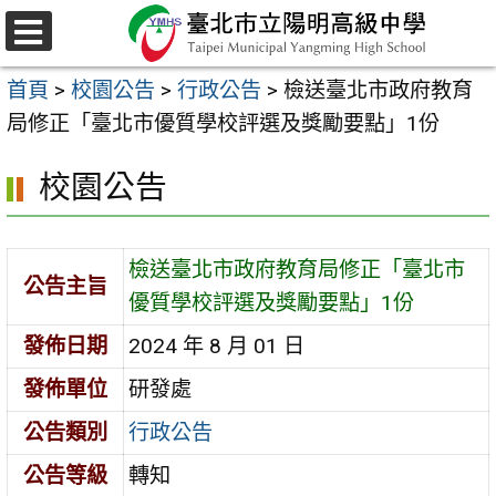
跳
至
選
主
單
首頁
>
校園公告
>
行政公告
>
檢送臺北市政府教育
要
局修正「臺北市優質學校評選及獎勵要點」1份
內
容
校園公告
區
檢送臺北市政府教育局修正「臺北市
公告主旨
優質學校評選及獎勵要點」1份
發佈日期
2024 年 8 月 01 日
發佈單位
研發處
公告類別
行政公告
公告等級
轉知