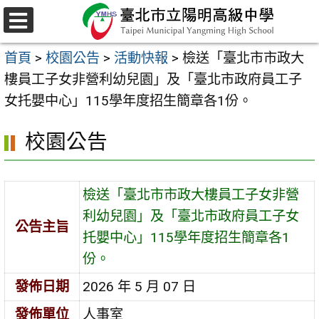
跳
至
選
主
單
首頁
>
校園公告
>
活動快報
>
檢送「臺北市市政大
要
樓員工子女非營利幼兒園」及「臺北市政府員工子
內
女托嬰中心」115學年度招生簡章各1份。
容
區
校園公告
檢送「臺北市市政大樓員工子女非營
利幼兒園」及「臺北市政府員工子女
公告主旨
托嬰中心」115學年度招生簡章各1
份。
發佈日期
2026 年 5 月 07 日
發佈單位
人事室