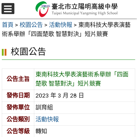
跳
至
選
主
單
首頁
>
校園公告
>
活動快報
>
東南科技大學表演藝
要
術系舉辦「四面楚歌 智慧對決」短片競賽
內
容
校園公告
區
東南科技大學表演藝術系舉辦「四面
公告主旨
楚歌 智慧對決」短片競賽
發佈日期
2023 年 3 月 28 日
發佈單位
訓育組
公告類別
活動快報
公告等級
轉知