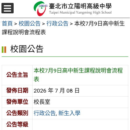
跳
至
選
主
單
首頁
>
校園公告
>
行政公告
>
本校7月9日高中新生
要
課程說明會流程表
內
容
校園公告
區
本校7月9日高中新生課程說明會流程
公告主旨
表
發佈日期
2026 年 7 月 08 日
發佈單位
校長室
公告類別
行政公告
,
新生入學
公告等級