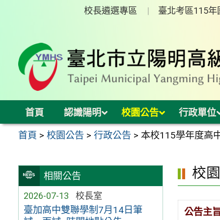
跳
校長遴選專區
臺北考區115
至
主
要
內
容
區
首頁
認識陽明
校園公告
行政單位
首頁
>
校園公告
>
行政公告
>
本校115學年度
校
相關公告
2026-07-13
校長室
臺加高中雙聯學制7月14日筆
公告主