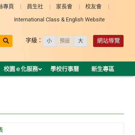
絲專頁
員生社
家長會
校友會
International Class & English Website
送出
字級：
網站導覽
小
預設
大
搜
尋：
校園ｅ化服務
學校行事曆
新生專區
表