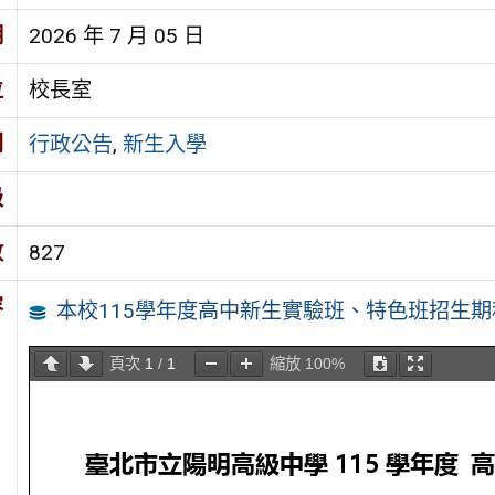
期
2026 年 7 月 05 日
位
校長室
別
行政公告
,
新生入學
級
數
827
容
本校115學年度高中新生實驗班、特色班招生期
頁次
1
/
1
縮放
100%