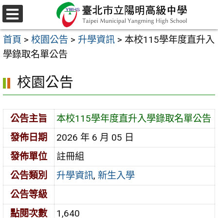
跳
至
選
主
單
首頁
>
校園公告
>
升學資訊
>
本校115學年度直升入
要
學錄取名單公告
內
容
校園公告
區
公告主旨
本校115學年度直升入學錄取名單公告
發佈日期
2026 年 6 月 05 日
發佈單位
註冊組
公告類別
升學資訊
,
新生入學
公告等級
點閱次數
1,640