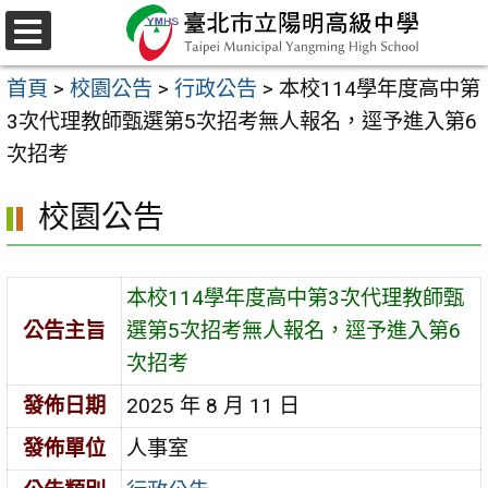
跳
至
選
主
單
首頁
>
校園公告
>
行政公告
>
本校114學年度高中第
要
3次代理教師甄選第5次招考無人報名，逕予進入第6
內
次招考
容
區
校園公告
本校114學年度高中第3次代理教師甄
公告主旨
選第5次招考無人報名，逕予進入第6
次招考
發佈日期
2025 年 8 月 11 日
發佈單位
人事室