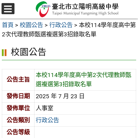
跳
至
選
主
單
首頁
>
校園公告
>
行政公告
>
本校114學年度高中第
要
2次代理教師甄選複選第3招錄取名單
內
容
校園公告
區
本校114學年度高中第2次代理教師甄
公告主旨
選複選第3招錄取名單
發佈日期
2025 年 7 月 23 日
發佈單位
人事室
公告類別
行政公告
公告等級