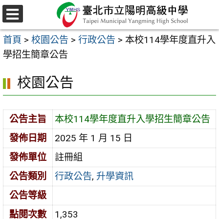
跳
至
選
主
單
首頁
>
校園公告
>
行政公告
>
本校114學年度直升入
要
學招生簡章公告
內
容
校園公告
區
公告主旨
本校114學年度直升入學招生簡章公告
發佈日期
2025 年 1 月 15 日
發佈單位
註冊組
公告類別
行政公告
,
升學資訊
公告等級
點閱次數
1,353