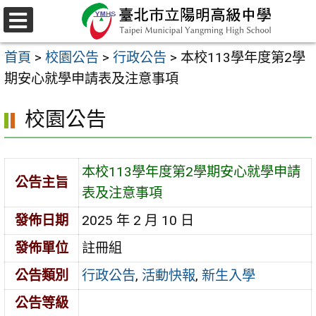
跳
至
選
主
單
首頁
>
校園公告
>
行政公告
>
本校113學年度第2學
要
期安心就學申請表及注意事項
內
容
校園公告
區
本校113學年度第2學期安心就學申請
公告主旨
表及注意事項
發佈日期
2025 年 2 月 10 日
發佈單位
註冊組
公告類別
行政公告
,
活動快報
,
新生入學
公告等級