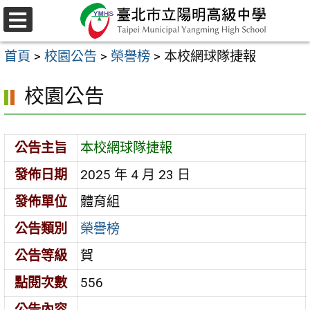
跳
至
選
主
單
首頁
>
校園公告
>
榮譽榜
>
本校網球隊捷報
要
內
校園公告
容
區
公告主旨
本校網球隊捷報
發佈日期
2025 年 4 月 23 日
發佈單位
體育組
公告類別
榮譽榜
公告等級
賀
點閱次數
556
公告內容