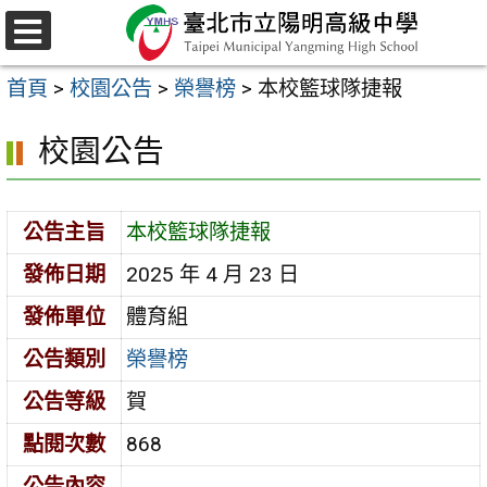
跳
至
選
主
單
首頁
>
校園公告
>
榮譽榜
>
本校籃球隊捷報
要
內
校園公告
容
區
公告主旨
本校籃球隊捷報
發佈日期
2025 年 4 月 23 日
發佈單位
體育組
公告類別
榮譽榜
公告等級
賀
點閱次數
868
公告內容