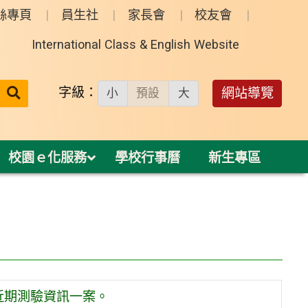
絲專頁
員生社
家長會
校友會
International Class & English Website
送出
字級：
網站導覽
小
預設
大
搜
尋：
校園ｅ化服務
學校行事曆
新生專區
度近期測驗資訊一案。