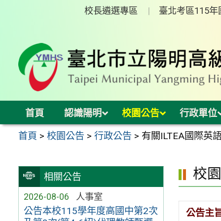
跳
校長遴選專區
臺北考區115
至
主
要
內
容
區
首頁
認識陽明
校園公告
行政單位
首頁
>
校園公告
>
行政公告
>
有關ILTEA國際
校
相關公告
2026-08-06
人事室
公告本校115學年度高國中第2次
公告主