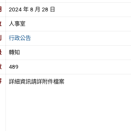
期
2024 年 8 月 28 日
位
人事室
別
行政公告
級
轉知
數
489
容
詳細資訊請詳附件檔案