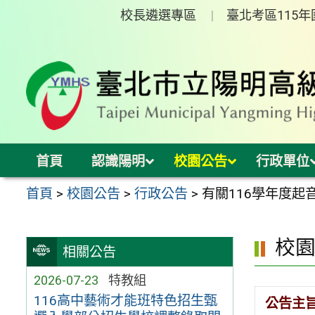
跳
校長遴選專區
臺北考區115
至
主
要
內
容
區
首頁
認識陽明
校園公告
行政單位
首頁
>
校園公告
>
行政公告
>
有關116學年度
校
相關公告
2026-07-23
特教組
116高中藝術才能班特色招生甄
公告主