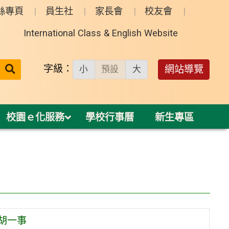
絲專頁
員生社
家長會
校友會
International Class & English Website
送出
字級：
網站導覽
小
預設
大
搜
尋：
校園ｅ化服務
學校行事曆
新生專區
胡一事