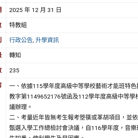
期
2025 年 12 月 31 日
位
特教組
別
行政公告
,
升學資訊
級
轉知
數
235
容
一、依據115學年度高級中等學校藝術才能班特色招
教字第1149652176號函及112學年度高級
議辦理。
二、考量近年皆無考生報考箜篌或革胡項目，並依
甄選入學工作總檢討會決議，自116學年度，音