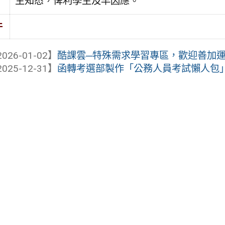
生知悉，俾利學生及早因應。
件
026-01-02】
酷課雲─特殊需求學習專區，歡迎善加
025-12-31】
函轉考選部製作「公務人員考試懶人包」，