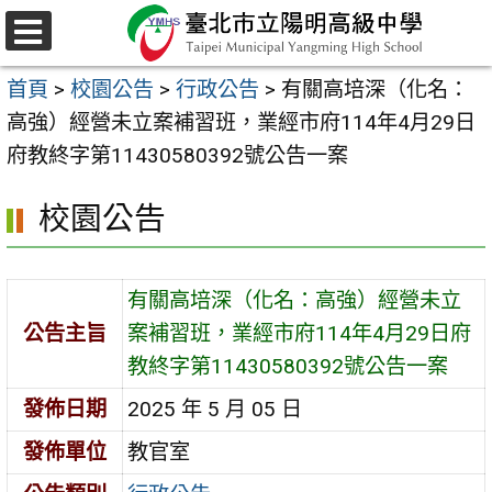
跳
至
選
主
單
首頁
>
校園公告
>
行政公告
>
有關高培深（化名：
要
高強）經營未立案補習班，業經市府114年4月29日
內
府教終字第11430580392號公告一案
容
區
校園公告
有關高培深（化名：高強）經營未立
公告主旨
案補習班，業經市府114年4月29日府
教終字第11430580392號公告一案
發佈日期
2025 年 5 月 05 日
發佈單位
教官室