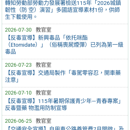
轉知勞動部勞動力發展署檢送115年「2026城鎮
韌性（防 空）演習」多國語宣導素材1份，供師
生下載使用。
2026-07-30
教官室
【反毒宣導】新興毒品「依托咪酯
（Etomidate）」（俗稱喪屍煙彈）已列為第一級
毒品
2026-07-23
教官室
【反毒宣導】交通局製作「毒駕零容忍，開車藥
注意」
2026-07-10
教官室
【反毒宣導】115年暑期保護青少年—青春專案」
反毒暨藥 物濫用防制宣導
2026-06-25
教官室
【交通安全宣導】自用車公路養管費7月開徵」及