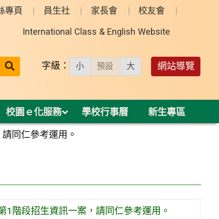
絲專頁
員生社
家長會
校友會
International Class & English Website
送出
字級：
網站導覽
小
預設
大
搜
尋：
校園ｅ化服務
學校行事曆
新生專區
，請同仁參考運用。
度第1階段招生資訊一案，請同仁參考運用。