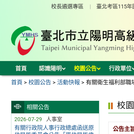
跳
校長遴選專區
臺北考區115
至
主
要
內
容
區
首頁
認識陽明
校園公告
行政單位
首頁
>
校園公告
>
活動快報
>
有關衛生福利部職
校
相關公告
2026-07-29
人事室
有關行政院人事行政總處函送原
公告主