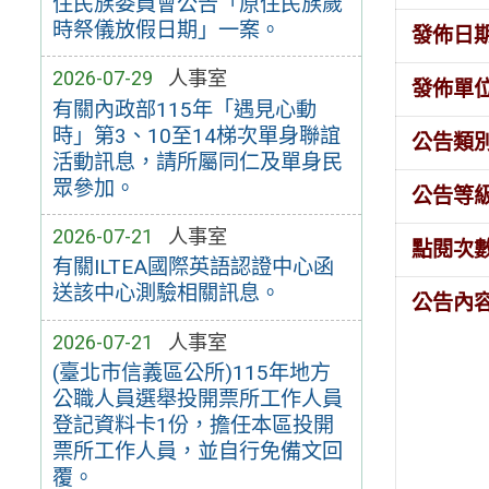
住民族委員會公告「原住民族歲
時祭儀放假日期」一案。
發佈日
2026-07-29
人事室
發佈單
有關內政部115年「遇見心動
時」第3、10至14梯次單身聯誼
公告類
活動訊息，請所屬同仁及單身民
眾參加。
公告等
2026-07-21
人事室
點閱次
有關ILTEA國際英語認證中心函
送該中心測驗相關訊息。
公告內
2026-07-21
人事室
(臺北市信義區公所)115年地方
公職人員選舉投開票所工作人員
登記資料卡1份，擔任本區投開
票所工作人員，並自行免備文回
覆。