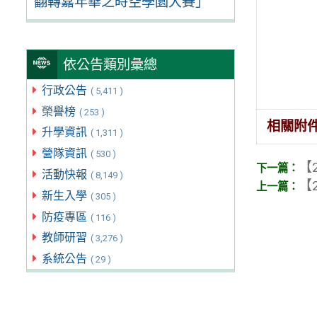
翻轉嘉年華之時空學園大賽」
依公告類別彙總
行政公告
( 5,411 )
榮譽榜
( 253 )
相關附
升學資訊
( 1,311 )
營隊資訊
( 530 )
【2
活動快報
( 8,149 )
【2
新生入學
( 305 )
防疫專區
( 116 )
教師研習
( 3,276 )
系統公告
( 29 )