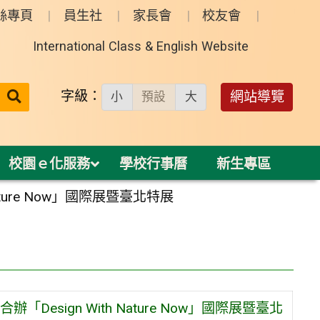
絲專頁
員生社
家長會
校友會
International Class & English Website
送出
字級：
網站導覽
小
預設
大
搜
尋：
校園ｅ化服務
學校行事曆
新生專區
ure Now」國際展暨臺北特展
sign With Nature Now」國際展暨臺北