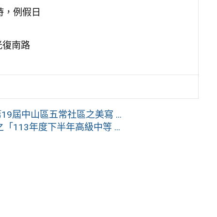
時，例假日
光復南路
9屆中山區五常社區之美寫 ...
13年度下半年高級中等 ...