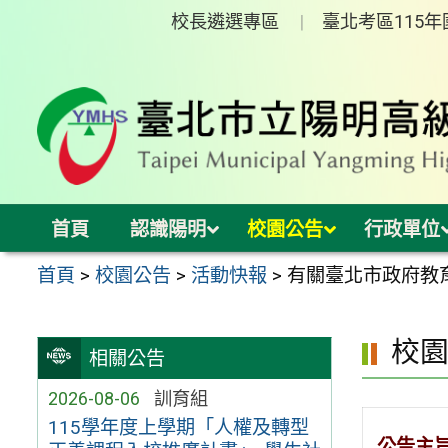
跳
校長遴選專區
臺北考區115
至
主
要
內
容
區
首頁
認識陽明
校園公告
行政單位
首頁
>
校園公告
>
活動快報
>
有關臺北市政府教育局
校
相關公告
2026-08-06
訓育組
115學年度上學期「人權及轉型
公告主