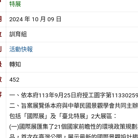
特展
期
2024 年 10 月 09 日
位
訓育組
別
活動快報
級
轉知
數
452
容
一、依本府113年9月25日府授工園字第1133025
二、旨案展覽係本府與中華民國景觀學會共同主辦
包括「國際展」及「臺北特展」2大展區：
(一)國際展匯集了21個國家前瞻性的環境政策規
品，首次在臺灣公開，展示最新的國際景觀設計趨