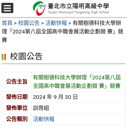
跳
至
選
主
單
首頁
>
校園公告
>
活動快報
>
有關樹德科技大學辦
要
理「2024第八屆全國高中職會展活動企劃競 賽」競
內
賽
容
區
校園公告
有關樹德科技大學辦理「2024第八屆
公告主旨
全國高中職會展活動企劃競 賽」競賽
發佈日期
2024 年 9 月 30 日
發佈單位
訓育組
公告類別
活動快報