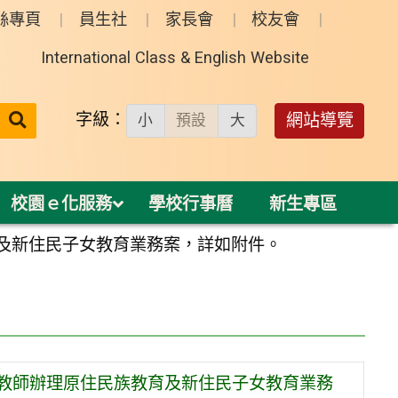
絲專頁
員生社
家長會
校友會
International Class & English Website
送出
字級：
網站導覽
小
預設
大
搜
尋：
校園ｅ化服務
學校行事曆
新生專區
育及新住民子女教育業務案，詳如附件。
借教師辦理原住民族教育及新住民子女教育業務