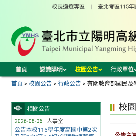
跳
校長遴選專區
臺北考區115
至
主
要
內
容
區
首頁
認識陽明
校園公告
行政單位
首頁
>
校園公告
>
行政公告
>
有關教育部國民及
校
相關公告
2026-08-06
人事室
公告本校115學年度高國中第2次
公告主