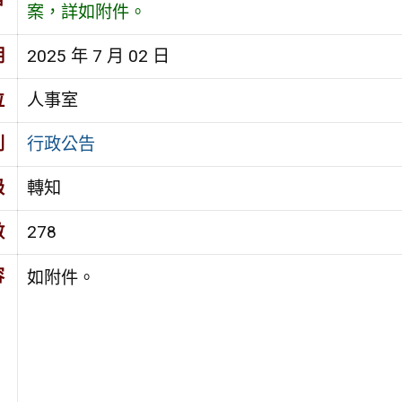
案，詳如附件。
期
2025 年 7 月 02 日
位
人事室
別
行政公告
級
轉知
數
278
容
如附件。