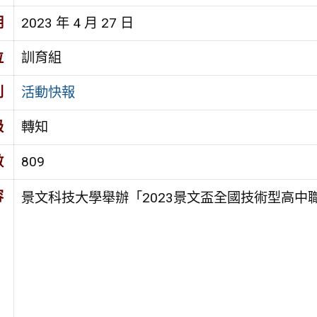
期
2023 年 4 月 27 日
位
訓育組
別
活動快報
級
轉知
數
809
容
景文科技大學舉辦「2023景文盃全國技術型高