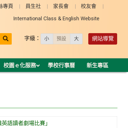
絲專頁
員生社
家長會
校友會
International Class & English Website
送出
字級：
網站導覽
小
預設
大
搜
尋：
校園ｅ化服務
學校行事曆
新生專區
職英語讀者劇場比賽」