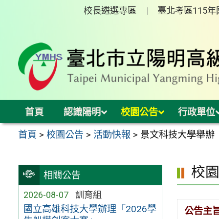
跳
校長遴選專區
臺北考區115
至
主
要
內
容
區
首頁
認識陽明
校園公告
行政單位
首頁
>
校園公告
>
活動快報
>
景文科技大學舉辦
校
相關公告
2026-08-07
訓育組
國立高雄科技大學辦理「2026學
公告主