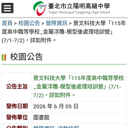
跳
至
選
主
單
首頁
>
校園公告
>
營隊資訊
>
景文科技大學「115年
要
度高中職等學校_金屬浮雕-模型後處理培訓營」
內
(7/1-7/2)，詳如附件。
容
區
校園公告
景文科技大學「115年度高中職等學校
公告主旨
_金屬浮雕-模型後處理培訓營」(7/1-
7/2)，詳如附件。
發佈日期
2026 年 6 月 05 日
發佈單位
圖書館