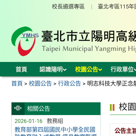
跳
校長遴選專區
臺北考區115
至
主
要
內
容
區
首頁
認識陽明
校園公告
行政單位
首頁
>
校園公告
>
行政公告
>
明志科技大學正念
校
相關公告
2026-01-16
教務組
教育部第四屆國民中小學全民國
公告主