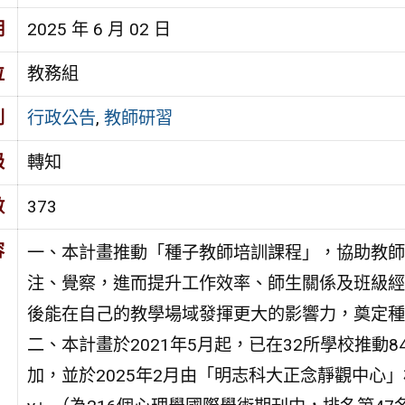
期
2025 年 6 月 02 日
位
教務組
別
行政公告
,
教師研習
級
轉知
數
373
容
一、本計畫推動「種子教師培訓課程」，協助教師
注、覺察，進而提升工作效率、師生關係及班級經
後能在自己的教學場域發揮更大的影響力，奠定種
二、本計畫於2021年5月起，已在32所學校推動
加，並於2025年2月由「明志科大正念靜觀中心」林立仁主任