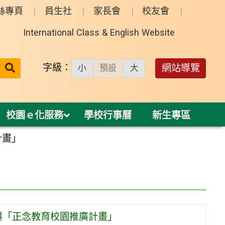
絲專頁
員生社
家長會
校友會
International Class & English Website
送出
字級：
網站導覽
小
預設
大
搜
尋：
校園ｅ化服務
學校行事曆
新生專區
計畫」
與「正念教育校園推廣計畫」