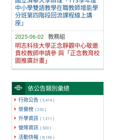
國立清華大學辦理「113學年度
中小學雙語教學在職教師增能學
分班第四階段回流課程線上講
座」
2025-06-02
教務組
明志科技大學正念靜觀中心敬邀
貴校教師申請參 與「正念教育校
園推廣計畫」
依公告類別彙總
行政公告
( 5,414 )
榮譽榜
( 253 )
升學資訊
( 1,311 )
營隊資訊
( 530 )
活動快報
( 8,156 )