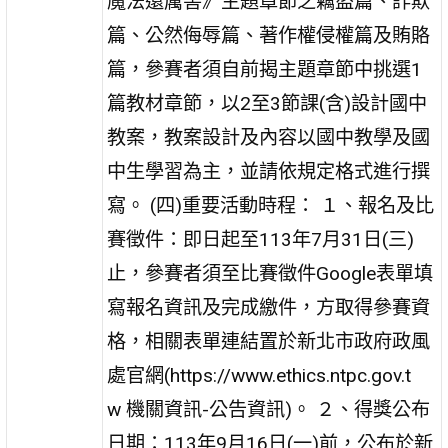
魔法還厲害》主題章節之竊盜篇、詐欺
篇、公然侮辱篇、著作權侵權篇及賄賂
篇，參賽者須自前揭主題章節中挑選1
篇教材章節，以2至3節課(含)設計國中
教案，教案設計及內容以國中教學及國
中生學習為主，並請依規定格式進行撰
寫。 (四)重要活動時程： １、報名及比
賽徵件：即日起至113年7月31日(三)
止，參賽者須至比賽徵件Google表單填
寫報名資訊及完成繳件，方取得參賽資
格，相關表單連結置於新北市政府政風
處官網(https://www.ethics.ntpc.gov.t
w 機關資訊-公告資訊)。 ２、得獎公布
日期：113年9月16日(一)前，公布於新