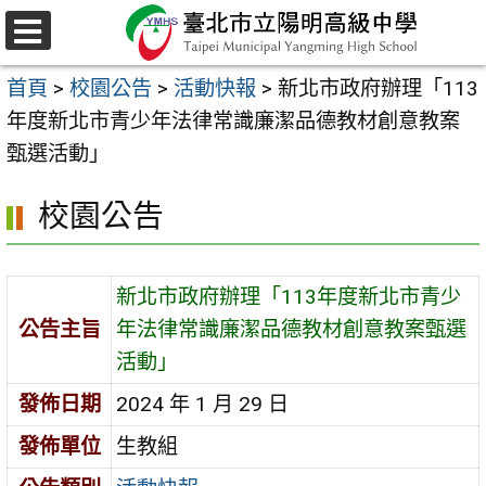
跳
至
選
主
單
首頁
>
校園公告
>
活動快報
>
新北市政府辦理「113
要
年度新北市青少年法律常識廉潔品德教材創意教案
內
甄選活動」
容
區
校園公告
新北市政府辦理「113年度新北市青少
公告主旨
年法律常識廉潔品德教材創意教案甄選
活動」
發佈日期
2024 年 1 月 29 日
發佈單位
生教組