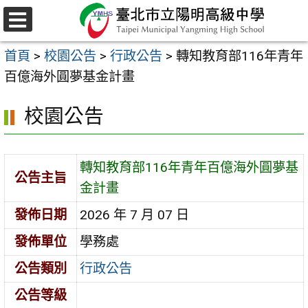
跳
至
選
主
單
首頁
>
校園公告
>
行政公告
>
轉知教育部116年青年
要
百億海外圓夢基金計畫
內
容
校園公告
區
轉知教育部116年青年百億海外圓夢基
公告主旨
金計畫
發佈日期
2026 年 7 月 07 日
發佈單位
學務處
公告類別
行政公告
公告等級