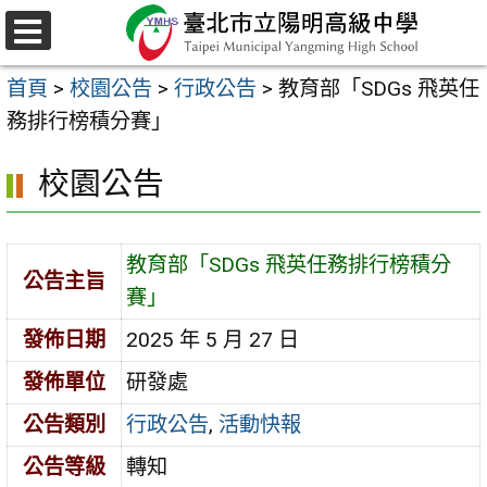
跳
至
選
主
單
首頁
>
校園公告
>
行政公告
>
教育部「SDGs 飛英任
要
務排行榜積分賽」
內
容
校園公告
區
教育部「SDGs 飛英任務排行榜積分
公告主旨
賽」
發佈日期
2025 年 5 月 27 日
發佈單位
研發處
公告類別
行政公告
,
活動快報
公告等級
轉知