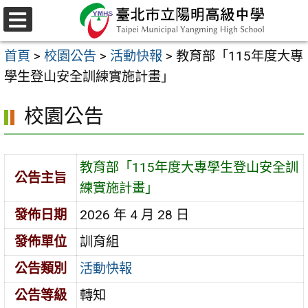
跳
至
選
主
單
首頁
>
校園公告
>
活動快報
>
教育部「115年度大專
要
學生登山安全訓練實施計畫」
內
容
校園公告
區
教育部「115年度大專學生登山安全訓
公告主旨
練實施計畫」
發佈日期
2026 年 4 月 28 日
發佈單位
訓育組
公告類別
活動快報
公告等級
轉知