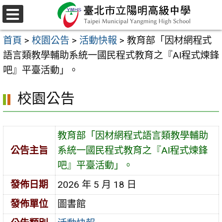
跳
至
選
主
單
首頁
>
校園公告
>
活動快報
>
教育部「因材網程式
要
語言類教學輔助系統一國民程式教育之『AI程式煉鋒
內
吧』平臺活動」。
容
區
校園公告
教育部「因材網程式語言類教學輔助
公告主旨
系統一國民程式教育之『AI程式煉鋒
吧』平臺活動」。
發佈日期
2026 年 5 月 18 日
發佈單位
圖書館