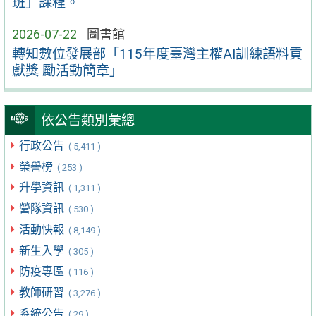
班」課程。
2026-07-22
圖書館
轉知數位發展部「115年度臺灣主權AI訓練語料貢
獻獎 勵活動簡章」
依公告類別彙總
行政公告
( 5,411 )
榮譽榜
( 253 )
升學資訊
( 1,311 )
營隊資訊
( 530 )
活動快報
( 8,149 )
新生入學
( 305 )
防疫專區
( 116 )
教師研習
( 3,276 )
系統公告
( 29 )