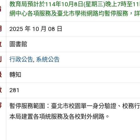
教育局預計於114年10月8日(星期三)晚上7時至
旨
網中心各項服務及臺北市學術網路均暫停服務，詳
期
2025 年 10 月 08 日
位
圖書館
別
行政公告
,
系統公告
級
轉知
數
281
容
暫停服務範圍：臺北市校園單一身分驗證、校務行
本局建置各項統服務及各校對外網路。