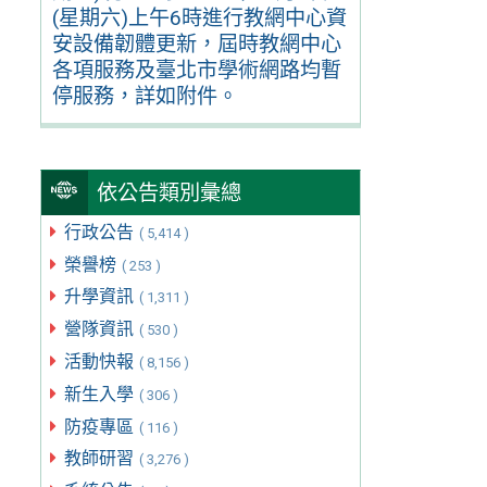
(星期六)上午6時進行教網中心資
安設備韌體更新，屆時教網中心
各項服務及臺北市學術網路均暫
停服務，詳如附件。
依公告類別彙總
行政公告
( 5,414 )
榮譽榜
( 253 )
升學資訊
( 1,311 )
營隊資訊
( 530 )
活動快報
( 8,156 )
新生入學
( 306 )
防疫專區
( 116 )
教師研習
( 3,276 )