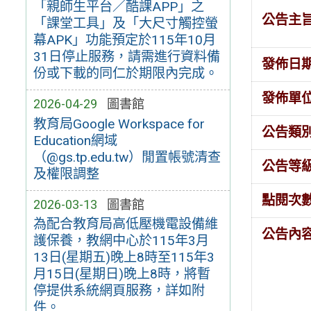
「親師生平台／酷課APP」之
公告主
「課堂工具」及「大尺寸觸控螢
幕APK」功能預定於115年10月
31日停止服務，請需進行資料備
發佈日
份或下載的同仁於期限內完成。
發佈單
2026-04-29
圖書館
教育局Google Workspace for
公告類
Education網域
（@gs.tp.edu.tw）閒置帳號清查
公告等
及權限調整
點閱次
2026-03-13
圖書館
為配合教育局高低壓機電設備維
公告內
護保養，教網中心於115年3月
13日(星期五)晚上8時至115年3
月15日(星期日)晚上8時，將暫
停提供系統網頁服務，詳如附
件。