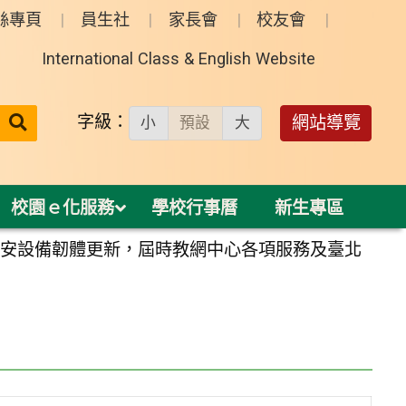
絲專頁
員生社
家長會
校友會
International Class & English Website
送出
字級：
網站導覽
小
預設
大
搜
尋：
校園ｅ化服務
學校行事曆
新生專區
中心資安設備韌體更新，屆時教網中心各項服務及臺北