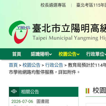
跳
校長遴選專區
臺北考區115
至
主
要
內
容
區
首頁
認識陽明
校園公告
行政單位
首頁
>
校園公告
>
行政公告
>
教育局預計於114
市學術網路均暫停服務，詳如附件。
校
相關公告
2026-07-06
圖書館