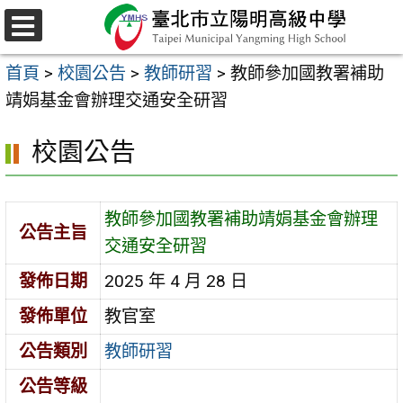
跳
至
選
主
單
首頁
>
校園公告
>
教師研習
>
教師參加國教署補助
要
靖娟基金會辦理交通安全研習
內
容
校園公告
區
教師參加國教署補助靖娟基金會辦理
公告主旨
交通安全研習
發佈日期
2025 年 4 月 28 日
發佈單位
教官室
公告類別
教師研習
公告等級