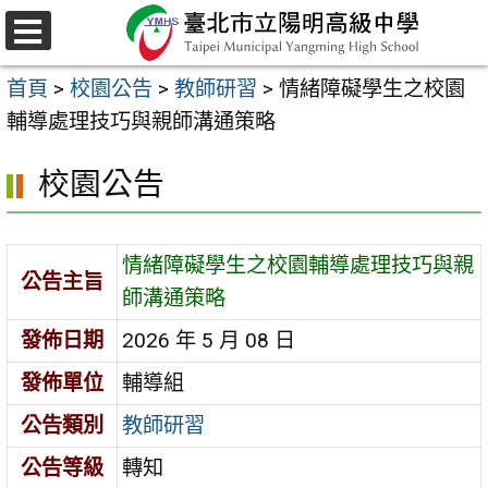
跳
至
選
主
單
首頁
>
校園公告
>
教師研習
>
情緒障礙學生之校園
要
輔導處理技巧與親師溝通策略
內
容
校園公告
區
情緒障礙學生之校園輔導處理技巧與親
公告主旨
師溝通策略
發佈日期
2026 年 5 月 08 日
發佈單位
輔導組
公告類別
教師研習
公告等級
轉知