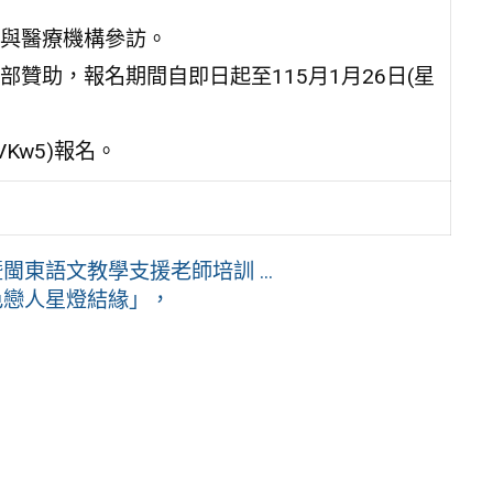
與醫療機構參訪。
贊助，報名期間自即日起至115月1月26日(星
o3VKw5)報名。
東語文教學支援老師培訓 ...
色戀人星燈結緣」，