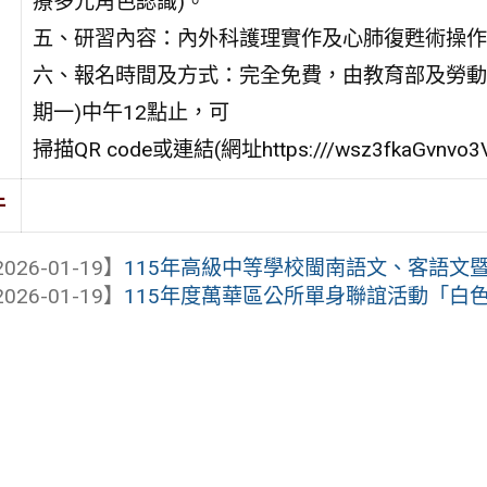
療多元角色認識)。
五、研習內容：內外科護理實作及心肺復甦術操作
六、報名時間及方式：完全免費，由教育部及勞動部
期一)中午12點止，可
掃描QR code或連結(網址https:///wsz3fkaGvnv
件
026-01-19】
115年高級中等學校閩南語文、客語文暨閩
026-01-19】
115年度萬華區公所單身聯誼活動「白