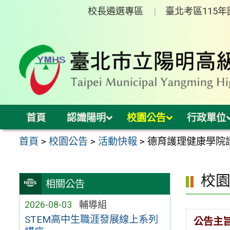
跳
校長遴選專區
臺北考區115
至
主
要
內
容
區
首頁
認識陽明
校園公告
行政單位
首頁
>
校園公告
>
活動快報
>
德育護理健康學院
校
相關公告
2026-08-03
輔導組
STEM高中生職涯發展線上系列
公告主