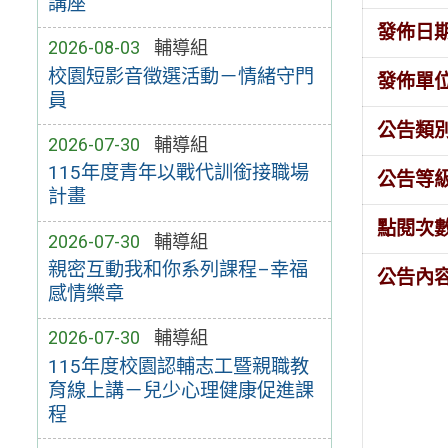
講座
發佈日
2026-08-03
輔導組
校園短影音徵選活動－情緒守門
發佈單
員
公告類
2026-07-30
輔導組
115年度青年以戰代訓銜接職場
公告等
計畫
點閱次
2026-07-30
輔導組
親密互動我和你系列課程–幸福
公告內
感情樂章
2026-07-30
輔導組
115年度校園認輔志工暨親職教
育線上講－兒少心理健康促進課
程