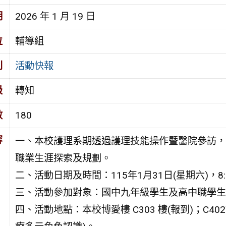
期
2026 年 1 月 19 日
位
輔導組
別
活動快報
級
轉知
數
180
容
一、本校護理系期透過護理技能操作暨醫院參訪，
職業生涯探索及規劃。
二、活動日期及時間：115年1月31日(星期六)，8:3
三、活動參加對象：國中九年級學生及高中職學生
四、活動地點：本校博愛樓 C303 樓(報到)；C4