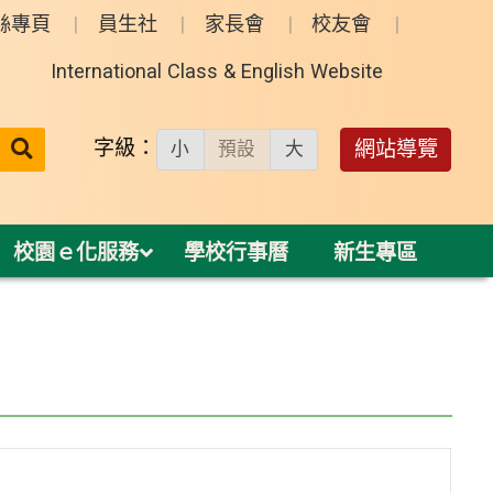
絲專頁
員生社
家長會
校友會
International Class & English Website
送出
字級：
網站導覽
小
預設
大
搜
尋：
校園ｅ化服務
學校行事曆
新生專區