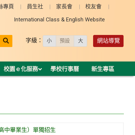
絲專頁
員生社
家長會
校友會
International Class & English Website
送出
字級：
網站導覽
小
預設
大
搜
尋：
校園ｅ化服務
學校行事曆
新生專區
屆高中畢業生）單獨招生