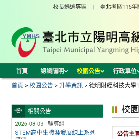
跳
校長遴選專區
臺北考區115
至
主
要
內
容
區
首頁
認識陽明
校園公告
行政單位
首頁
>
校園公告
>
升學資訊
>
德明財經科技大學
校
相關公告
2026-08-03
輔導組
STEM高中生職涯發展線上系列
公告主