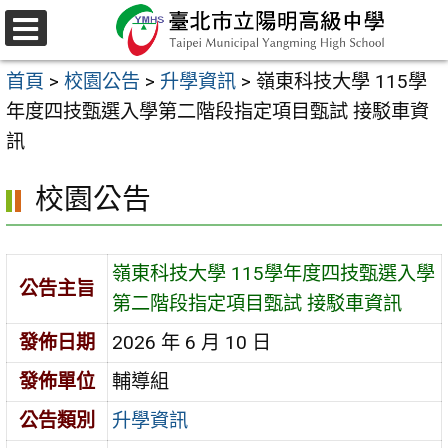
跳
至
選
主
單
首頁
>
校園公告
>
升學資訊
>
嶺東科技大學 115學
要
年度四技甄選入學第二階段指定項目甄試 接駁車資
內
訊
容
區
校園公告
嶺東科技大學 115學年度四技甄選入學
公告主旨
第二階段指定項目甄試 接駁車資訊
發佈日期
2026 年 6 月 10 日
發佈單位
輔導組
公告類別
升學資訊