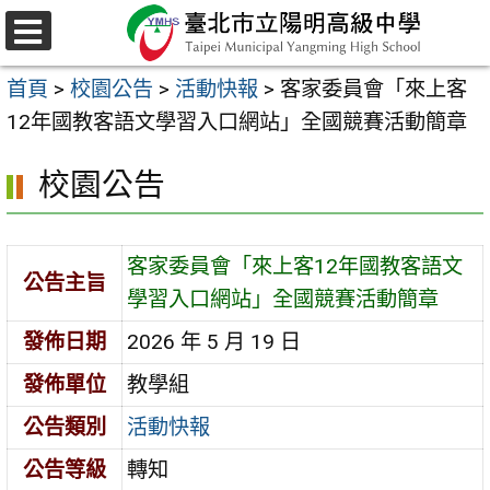
跳
至
選
主
單
首頁
>
校園公告
>
活動快報
>
客家委員會「來上客
要
12年國教客語文學習入口網站」全國競賽活動簡章
內
容
校園公告
區
客家委員會「來上客12年國教客語文
公告主旨
學習入口網站」全國競賽活動簡章
發佈日期
2026 年 5 月 19 日
發佈單位
教學組
公告類別
活動快報
公告等級
轉知