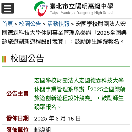
跳
至
選
主
單
首頁
>
校園公告
>
活動快報
>
宏國學校財團法人宏
要
國德霖科技大學休閒事業管理系舉辦「2025全國樂
內
齡旅遊創新遊程設計競賽」，鼓勵師生踴躍報名。
容
區
校園公告
宏國學校財團法人宏國德霖科技大學
休閒事業管理系舉辦「2025全國樂齡
公告主旨
旅遊創新遊程設計競賽」，鼓勵師生
踴躍報名。
發佈日期
2025 年 3 月 18 日
發佈單位
輔導組