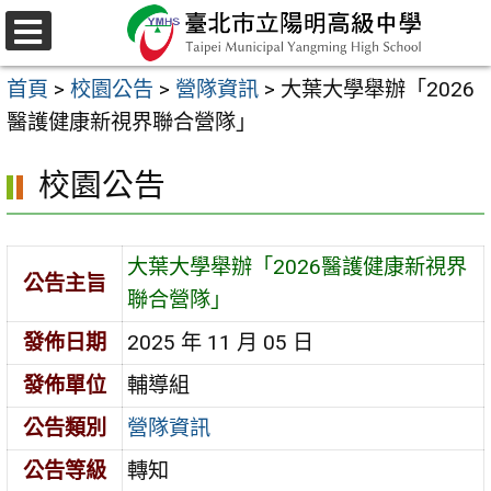
跳
至
選
主
單
首頁
>
校園公告
>
營隊資訊
>
大葉大學舉辦「2026
要
醫護健康新視界聯合營隊」
內
容
校園公告
區
大葉大學舉辦「2026醫護健康新視界
公告主旨
聯合營隊」
發佈日期
2025 年 11 月 05 日
發佈單位
輔導組
公告類別
營隊資訊
公告等級
轉知