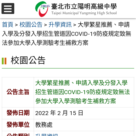
跳
至
選
主
單
首頁
>
校園公告
>
升學資訊
>
大學繁星推薦、申請
要
入學及分發入學招生管道因COVID-19防疫規定致無
內
法參加大學入學測驗考生補救方案
容
區
校園公告
大學繁星推薦、申請入學及分發入學
公告主旨
招生管道因COVID-19防疫規定致無法
參加大學入學測驗考生補救方案
發佈日期
2022 年 2 月 15 日
發佈單位
教務處