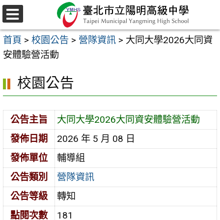
跳
至
選
主
單
首頁
>
校園公告
>
營隊資訊
>
大同大學2026大同資
要
安體驗營活動
內
容
校園公告
區
公告主旨
大同大學2026大同資安體驗營活動
發佈日期
2026 年 5 月 08 日
發佈單位
輔導組
公告類別
營隊資訊
公告等級
轉知
點閱次數
181