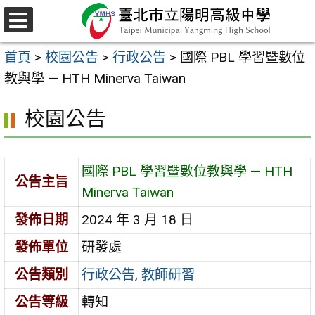
跳
至
選
主
單
首頁
>
校園公告
>
行政公告
>
國際 PBL 學習暨數位
要
教與學 — HTH Minerva Taiwan
內
容
校園公告
區
國際 PBL 學習暨數位教與學 — HTH
公告主旨
Minerva Taiwan
發佈日期
2024 年 3 月 18 日
發佈單位
研發處
公告類別
行政公告
,
教師研習
公告等級
轉知