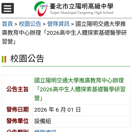
跳
至
選
主
單
首頁
>
校園公告
>
營隊資訊
>
國立陽明交通大學推
要
廣教育中心辦理「2026高中生人體探索基礎醫學研
內
習營」
容
區
校園公告
國立陽明交通大學推廣教育中心辦理
公告主旨
「2026高中生人體探索基礎醫學研習
營」
發佈日期
2026 年 6 月 01 日
發佈單位
設備組