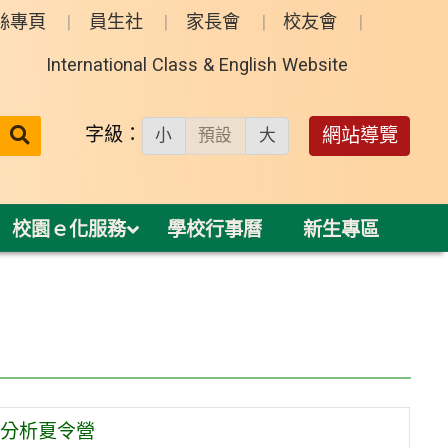
絲專頁
員生社
家長會
校友會
International Class & English Website
送出
字級：
網站導覽
小
預設
大
搜
尋：
校園ｅ化服務
學校行事曆
新生專區
分析夏令營