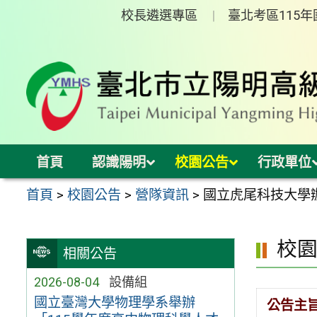
跳
校長遴選專區
臺北考區115
至
主
要
內
容
區
首頁
認識陽明
校園公告
行政單位
首頁
>
校園公告
>
營隊資訊
>
國立虎尾科技大學
校
相關公告
2026-08-04
設備組
國立臺灣大學物理學系舉辦
公告主