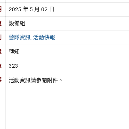
期
2025 年 5 月 02 日
位
設備組
別
營隊資訊
,
活動快報
級
轉知
數
323
容
活動資訊請參閱附件。