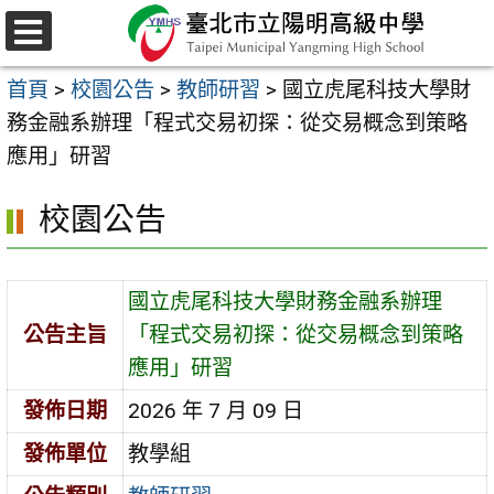
跳
至
選
主
單
首頁
>
校園公告
>
教師研習
>
國立虎尾科技大學財
要
務金融系辦理「程式交易初探：從交易概念到策略
內
應用」研習
容
區
校園公告
國立虎尾科技大學財務金融系辦理
公告主旨
「程式交易初探：從交易概念到策略
應用」研習
發佈日期
2026 年 7 月 09 日
發佈單位
教學組