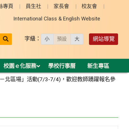
絲專頁
員生社
家長會
校友會
International Class & English Website
送出
字級：
網站導覽
小
預設
大
搜
尋：
校園ｅ化服務
學校行事曆
新生專區
區場」活動(7/3-7/4)，歡迎教師踴躍報名參