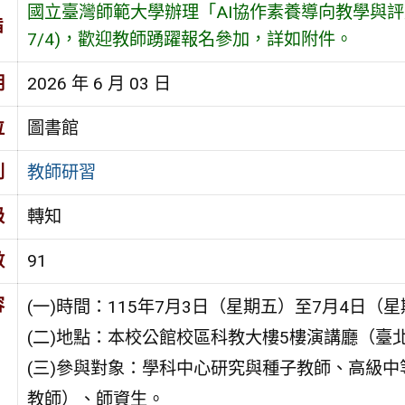
國立臺灣師範大學辦理「AI協作素養導向教學與評量
旨
7/4)，歡迎教師踴躍報名參加，詳如附件。
期
2026 年 6 月 03 日
位
圖書館
別
教師研習
級
轉知
數
91
容
(一)時間：115年7月3日（星期五）至7月4日（
(二)地點：本校公館校區科教大樓5樓演講廳（臺
(三)參與對象：學科中心研究與種子教師、高級
教師）、師資生。