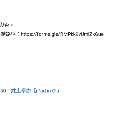
取與否。
tps://forms.gle/RMPkk9vUmiZkGue
線上舉辦【iPad in Cla ...