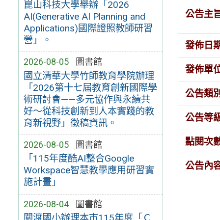
崑山科技大學舉辦「2026
公告主
AI(Generative AI Planning and
Applications)國際證照教師研習
營」。
發佈日
2026-08-05
圖書館
發佈單
國立清華大學竹師教育學院辦理
「2026第十七屆教育創新國際學
公告類
術研討會——多元協作與永續共
好～從科技創新到人本實踐的教
公告等
育新視野」徵稿資訊。
點閱次
2026-08-05
圖書館
「115年度酷AI整合Google
公告內
Workspace智慧教學應用研習實
施計畫」
2026-08-04
圖書館
關渡國小辦理本市115年度「Ｃ