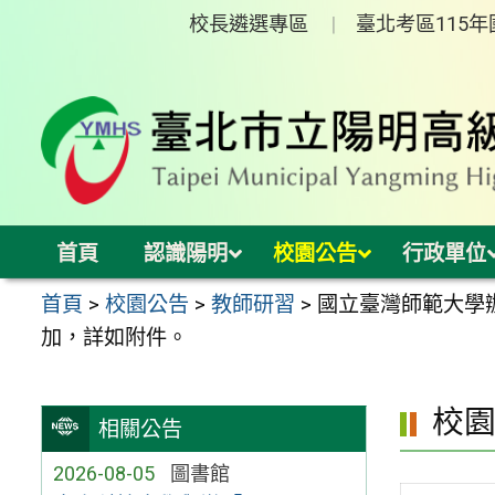
跳
校長遴選專區
臺北考區115
至
主
要
內
容
區
首頁
認識陽明
校園公告
行政單位
首頁
>
校園公告
>
教師研習
>
國立臺灣師範大學辦
加，詳如附件。
校
相關公告
2026-08-05
圖書館