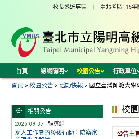
跳
校長遴選專區
臺北考區115
至
主
要
內
容
區
首頁
認識陽明
校園公告
行政單位
首頁
>
校園公告
>
活動快報
>
國立臺灣師範大學
校
相關公告
2026-08-07
輔導組
助人工作者的災後行動：陪案家
公告主