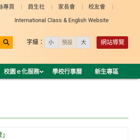
絲專頁
員生社
家長會
校友會
International Class & English Website
送出
字級：
網站導覽
小
預設
大
搜
尋：
校園ｅ化服務
學校行事曆
新生專區
營」