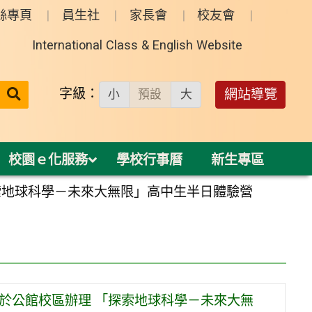
絲專頁
員生社
家長會
校友會
International Class & English Website
送出
字級：
網站導覽
小
預設
大
搜
尋：
校園ｅ化服務
學校行事曆
新生專區
探索地球科學－未來大無限」高中生半日體驗營
，於公館校區辦理 「探索地球科學－未來大無