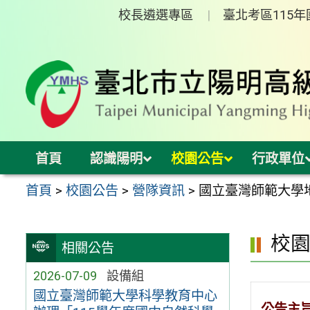
跳
校長遴選專區
臺北考區115
至
主
要
內
容
區
首頁
認識陽明
校園公告
行政單位
首頁
>
校園公告
>
營隊資訊
>
國立臺灣師範大學
校
相關公告
2026-07-09
設備組
國立臺灣師範大學科學教育中心
公告主