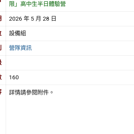
限」高中生半日體驗營
期
2026 年 5 月 28 日
位
設備組
別
營隊資訊
級
數
160
容
詳情請參閱附件。